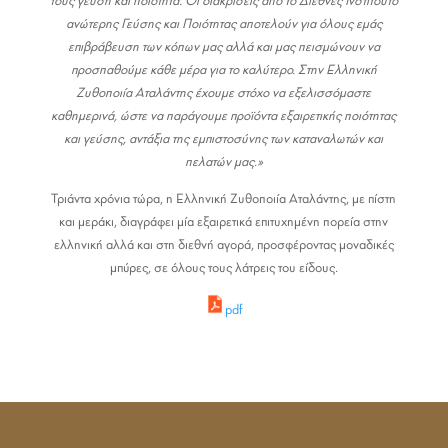
τους γεύση και ποιότητα. Οι διακρίσεις από το Διεθνές Ινστιτούτο
ανώτερης Γεύσης και Ποιότητας αποτελούν για όλους εμάς
επιβράβευση των κόπων μας αλλά και μας πεισμώνουν να
προσπαθούμε κάθε μέρα για το καλύτερο. Στην Ελληνική
Ζυθοποιία Αταλάντης έχουμε στόχο να εξελισσόμαστε
καθημερινά, ώστε να παράγουμε προϊόντα εξαιρετικής ποιότητας
και γεύσης, αντάξια της εμπιστοσύνης των καταναλωτών και
πελατών μας.»
Τριάντα χρόνια τώρα, η Ελληνική Ζυθοποιία Αταλάντης, με πίστη
και μεράκι, διαγράφει μία εξαιρετικά επιτυχημένη πορεία στην
ελληνική αλλά και στη διεθνή αγορά, προσφέροντας μοναδικές
μπύρες, σε όλους τους λάτρεις του είδους.
pdf