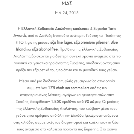
ΜΑΣ
Μάι 24, 2018
Η Ελληνική Ζυθοποιία Αταλάντης κατέκτησε 4 Superior Taste
Awards
, από το Διεθνές Ινστιτούτο ανώτερης Γεύσης και Ποιότητας
(iTQi), για τις μπύρες
εζα
fine
lager
,
εζα premium pilsener
,
Blue
Island
και
εζα alcohol free
. Προϊόντα της Ελληνικής Ζυθοποιίας
Αταλάντης βρίσκονται για δεύτερη συνεχή χρονιά ανάμεσα στα πιο
ποιοτικά και γευστικά προϊόντα της Ευρώπης, αποδεικνύοντας στην
πράξη την εξαιρετική τους ποιότητα και τη μοναδική τους γεύση.
Μέσα από μία διαδικασία τυφλής γευσιγνωσίας στην οποία
συμμετείχαν
175
chefs
και
sommeliers
από τις πιο
αναγνωρισμένες λέσχες μαγείρων και γευσιγνωστών στην
Ευρώπη, διακρίθηκαν
1.850 προϊόντα από 90 χώρες
. Οι μπύρες
της Ελληνικής Ζυθοποιίας Αταλάντης, που κρύβουν μέσα τους
γεύσεις και αρώματα από όλη την Ελλάδα, ξεχώρισαν ανάμεσα
στις χιλιάδες συμμετοχές του διαγωνισμού και κατέκτησαν τη θέση
τους ανάμεσα στα καλύτερα προϊόντα της Ευρώπης. Στο φετινό