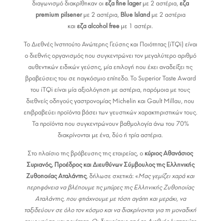
διαγωνισμό διακρίθηκαν οι
εζα
fine
lager
με 2 αστέρια,
εζα
premium pilsener
με 2 αστέρια,
Blue
Island
με 2 αστέρια
και
εζα
alcohol
free
με 1 αστέρι.
Το Διεθνές Ινστιτούτο Ανώτερης Γεύσης και Ποιότητας (iTQi) είναι
ο διεθνής οργανισμός που συγκεντρώνει τον μεγαλύτερο αριθμό
αυθεντικών ειδικών γεύσης, μία επιλογή που έχει αναδείξει τις
βραβεύσεις του σε παγκόσμιο επίπεδο. To Superior Taste Award
του iTQi είναι μία αξιολόγηση με αστέρια, παρόμοια με τους
διεθνείς οδηγούς γαστρονομίας Michelin και Gault Millau, που
επιβραβεύει προϊόντα βάσει των γευστικών χαρακτηριστικών τους.
Τα προϊόντα που συγκεντρώνουν βαθμολογία άνω του 70%
διακρίνονται με ένα, δύο ή τρία αστέρια.
Στο πλαίσιο της βράβευσης της εταιρείας, ο
κύριος Αθανάσιος
Συριανός, Προέδρος και Διευθύνων Σύμβουλος της Ελληνικής
Ζυθοποιίας Αταλάντης
, δήλωσε σχετικά: «
Μας γεμίζει χαρά και
περηφάνεια να βλέπουμε τις μπύρες της Ελληνικής Ζυθοποιίας
Αταλάντης, που φτιάχνουμε με τόση αγάπη και μεράκι, να
ταξιδεύουν σε όλο τον κόσμο και να διακρίνονται για τη μοναδική