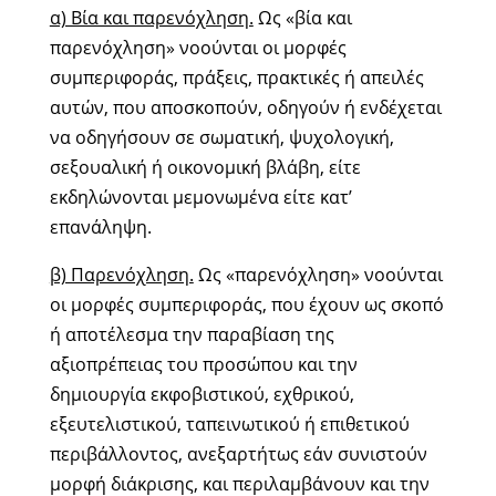
α) Βία και παρενόχληση.
Ως «βία και
παρενόχληση» νοούνται οι μορφές
συμπεριφοράς, πράξεις, πρακτικές ή απειλές
αυτών, που αποσκοπούν, οδηγούν ή ενδέχεται
να οδηγήσουν σε σωματική, ψυχολογική,
σεξουαλική ή οικονομική βλάβη, είτε
εκδηλώνονται μεμονωμένα είτε κατ’
επανάληψη.
β) Παρενόχληση.
Ως «παρενόχληση» νοούνται
οι μορφές συμπεριφοράς, που έχουν ως σκοπό
ή αποτέλεσμα την παραβίαση της
αξιοπρέπειας του προσώπου και την
δημιουργία εκφοβιστικού, εχθρικού,
εξευτελιστικού, ταπεινωτικού ή επιθετικού
περιβάλλοντος, ανεξαρτήτως εάν συνιστούν
μορφή διάκρισης, και περιλαμβάνουν και την