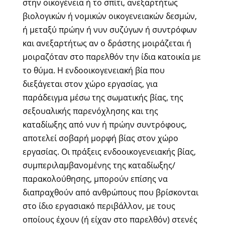
στην οικογένεια ή το σπίτι, ανεξαρτήτως
βιολογικών ή νομικών οικογενειακών δεσμών,
ή μεταξύ πρώην ή νυν συζύγων ή συντρόφων
και ανεξαρτήτως αν ο δράστης μοιράζεται ή
μοιραζόταν στο παρελθόν την ίδια κατοικία με
το θύμα. Η ενδοοικογενειακή βία που
διεξάγεται στον χώρο εργασίας, για
παράδειγμα μέσω της σωματικής βίας, της
σεξουαλικής παρενόχλησης και της
καταδίωξης από νυν ή πρώην συντρόφους,
αποτελεί σοβαρή μορφή βίας στον χώρο
εργασίας. Οι πράξεις ενδοοικογενειακής βίας,
συμπεριλαμβανομένης της καταδίωξης/
παρακολούθησης, μπορούν επίσης να
διαπραχθούν από ανθρώπους που βρίσκονται
στο ίδιο εργασιακό περιβάλλον, με τους
οποίους έχουν (ή είχαν στο παρελθόν) στενές