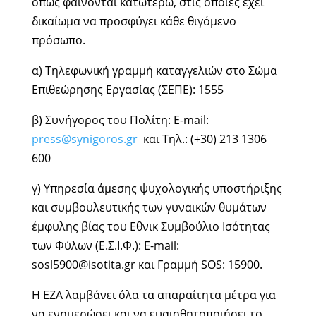
όπως φαίνονται κατωτέρω, στις οποίες έχει
δικαίωμα να προσφύγει κάθε θιγόμενο
πρόσωπο.
α) Τηλεφωνική γραμμή καταγγελιών στο Σώμα
Επιθεώρησης Εργασίας (ΣΕΠΕ): 1555
β) Συνήγορος του Πολίτη: E-mail:
press@synigoros.gr
και Τηλ.: (+30) 213 1306
600
γ) Υπηρεσία άμεσης ψυχολογικής υποστήριξης
και συμβουλευτικής των γυναικών θυμάτων
έμφυλης βίας του Εθνικ Συμβούλιο Ισότητας
των Φύλων (Ε.Σ.Ι.Φ.): E-mail:
sosl5900@isotita.gr και Γραμμή SOS: 15900.
Η ΕΖΑ λαμβάνει όλα τα απαραίτητα μέτρα για
να ενημερώσει και να ευαισθητοποιήσει το