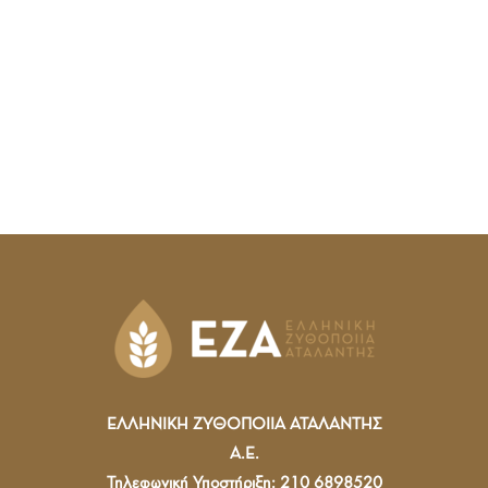
Τέλος, οι άνθρωποι της ΕΖΑ βοηθούν στην ανάδειξη
της εταιρικής κοινωνικής ευθύνης με τη συμμετοχή τους
και την υποστήριξη που παρέχουν σε ποικίλες
κοινωνικές – φιλανθρωπικές δράσεις που οργανώνει η
εταιρεία.
ΕΛΛΗΝΙΚΗ ΖΥΘΟΠΟΙΙΑ ΑΤΑΛΑΝΤΗΣ
Α.Ε.
Τηλεφωνική Υποστήριξη: 210 6898520