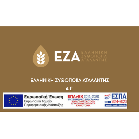
ΕΛΛΗΝΙΚΗ ΖΥΘΟΠΟΙΙΑ ΑΤΑΛΑΝΤΗΣ
Α.Ε.
Τηλεφωνική Υποστήριξη: 210 6898520
ΕΖΑ RAISIN MALT DRINK (T2EDK-4920)