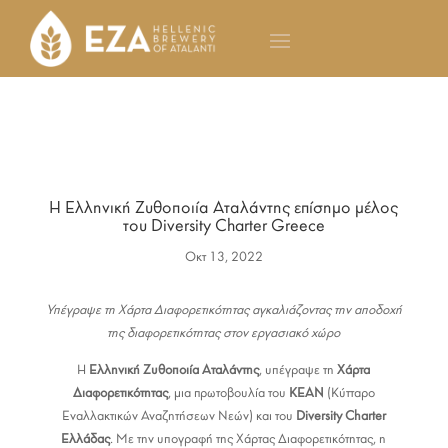
Η Ελληνική Ζυθοποιία Αταλάντης επίσημο μέλος
του Diversity Charter Greece
Οκτ 13, 2022
Υπέγραψε τη Χάρτα Διαφορετικότητας αγκαλιάζοντας την αποδοχή
της διαφορετικότητας στον εργασιακό χώρο
Η
Ελληνική Ζυθοποιία Αταλάντης
, υπέγραψε τη
Χάρτα
Διαφορετικότητας
, μια πρωτοβουλία του
ΚΕΑΝ
(Κύτταρο
Εναλλακτικών Αναζητήσεων Νεών) και του
Diversity Charter
Ελλάδας
. Με την υπογραφή της Χάρτας Διαφορετικότητας, η