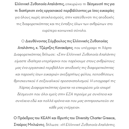
Ελληνική Ζυθοποιία Αταλάντης,
επικυρώνει τη
δέσμευσή της για
τη διατήρηση ενός εργασιακού περιβάλλοντος με ίσες ευκαιρίες
για όλους χωρίς αποκλεισμούς, στην κατεύθυνση της αποδοχής
της διαφορετικότητας και της ένταξης όλων των ανθρώπων στο
ευρύτερο κοινωνικό σύνολο.
Ο
Διευθύνοντας Σύμβουλος της Ελληνικής Ζυθοποιίας
Αταλάντης, κ. Τζώρτζης Κανακάρης
, που υπέγραψε τη Χάρτα
Διαφορετικότητας δήλωσε:
«Στην Ελληνική Ζυθοποιία Αταλάντης
είμαστε ιδιαίτερα υπερήφανοι που παρέχουμε στους ανθρώπους
μας ένα εργασιακό περιβάλλον αποδοχής της διαφορετικότητας
και παροχής ίσων ευκαιριών ανεξαρτήτως φύλου, πεποιθήσεων,
θρησκευτικού ή σεξουαλικού προσανατολισμού. Η υπογραφή της
Χάρτας Διαφορετικότητας έρχεται να επικυρώσει μία ισχυρή
δέσμευση που όλοι εμείς στην ΕΖΑ τηρούμε με συνέπεια και
συνέχεια εδώ και πολλά χρόνια και που μας αντιπροσωπεύει σε
κάθε μας ενέργεια».
Ο Πρόεδρος του ΚΕΑΝ και Ιδρυτής του Diversity Charter Greece,
Σταύρος Μηλιώνης
, δήλωσε:
«Η Ελληνική Ζυθοποιία Αταλάντης,