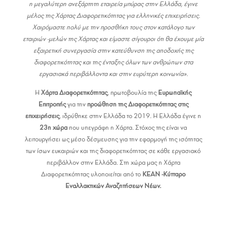
η μεγαλύτερη ανεξάρτητη εταιρεία μπύρας στην Ελλάδα, έγινε
μέλος της Χάρτας Διαφορετικότητας για ελληνικές επιχειρήσεις.
Χαιρόμαστε πολύ με την προσθήκη τους στον κατάλογο των
εταιριών -μελών της Χάρτας και είμαστε σίγουροι ότι θα έχουμε μία
εξαιρετική συνεργασία στην κατεύθυνση της αποδοχής της
διαφορετικότητας και της ένταξης όλων των ανθρώπων στα
εργασιακά περιβάλλοντα και στην ευρύτερη κοινωνία».
Η
Χάρτα Διαφορετικότητας
, πρωτοβουλία της
Ευρωπαϊκής
Επιτροπής
για την
προώθηση της Διαφορετικότητας στις
επιχειρήσεις
, ιδρύθηκε στην Ελλάδα το 2019. Η Ελλάδα έγινε η
23η χώρα
που υπεγράφη η Χάρτα. Στόχος της είναι να
λειτουργήσει ως μέσο δέσμευσης για την εφαρμογή της ισότητας
των ίσων ευκαιριών και της διαφορετικότητας σε κάθε εργασιακό
περιβάλλον στην Ελλάδα. Στη χώρα μας η Χάρτα
Διαφορετικότητας υλοποιείται από το
ΚΕΑΝ -Κύτταρο
Εναλλακτικών Αναζητήσεων Νέων.