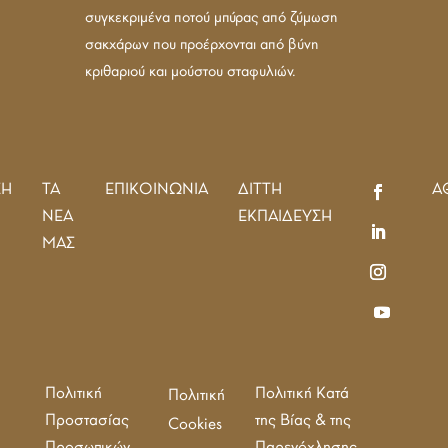
συγκεκριμένα ποτού μπύρας από ζύμωση
σακχάρων που προέρχονται από βύνη
κριθαριού και μούστου σταφυλιών.
ΣΗ
ΤΑ
ΕΠΙΚΟΙΝΩΝΙΑ
ΔΙΤΤΗ
Α
ΝΕΑ
ΕΚΠΑΙΔΕΥΣΗ
ΜΑΣ
Πολιτική
Πολιτική Κατά
Πολιτική
Προστασίας
της Βίας & της
Cookies
Προσωπικών
Παρενόχλησης